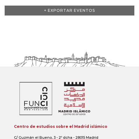
Eventos
+ EXPORTAR EVENTOS
lista
de
navegación
Centro de estudios sobre el Madrid islámico
C/ Guzmán el Bueno, 3 - 2º dcha - 28015 Madrid