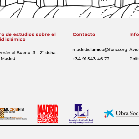
o de estudios sobre el
Contacto
Inf
d islámico
madridislamico@funci.org
Avis
zmán el Bueno, 3 - 2º dcha -
 Madrid
+34 91 543 46 73
Polí