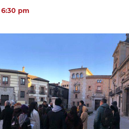
-
6:30 pm