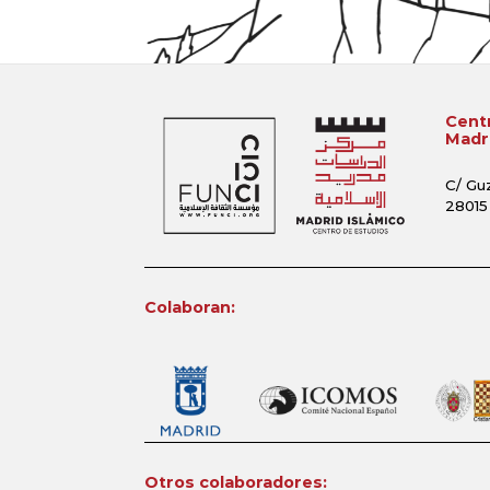
Centr
Madri
C/ Gu
28015
Colaboran:
Otros colaboradores: