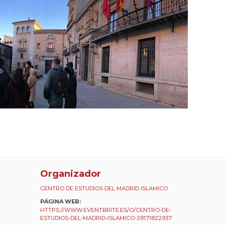
Organizador
CENTRO DE ESTUDIOS DEL MADRID ISLAMICO
PÁGINA WEB:
HTTPS://WWW.EVENTBRITE.ES/O/CENTRO-DE-
ESTUDIOS-DEL-MADRID-ISLAMICO-28171822937