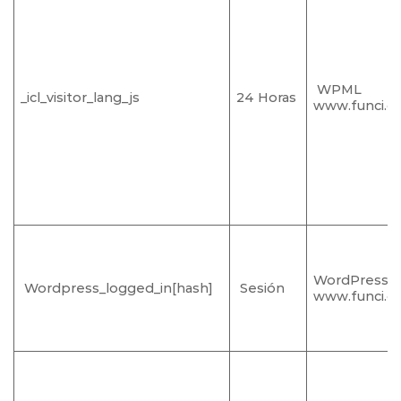
WPML
_icl_visitor_lang_js
24 Horas
www.funci.o
WordPress
Wordpress_logged_in[hash]
Sesión
www.funci.o