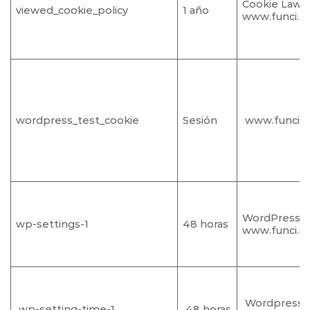
Cookie Law I
viewed_cookie_policy
1 año
www.funci.o
wordpress_test_cookie
Sesión
www.funci.o
WordPress
wp-settings-1
48 horas
www.funci.o
Wordpress
wp-setting-time-1
48 horas