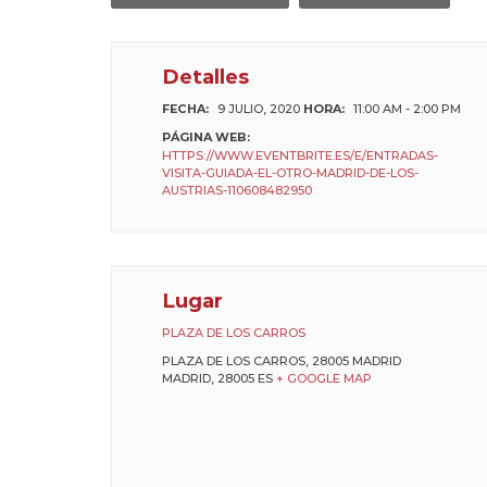
Detalles
FECHA:
9 JULIO, 2020
HORA:
11:00 AM - 2:00 PM
PÁGINA WEB:
HTTPS://WWW.EVENTBRITE.ES/E/ENTRADAS-
VISITA-GUIADA-EL-OTRO-MADRID-DE-LOS-
AUSTRIAS-110608482950
Lugar
PLAZA DE LOS CARROS
PLAZA DE LOS CARROS, 28005 MADRID
MADRID
,
28005
ES
+ GOOGLE MAP