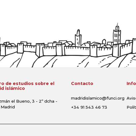
o de estudios sobre el
Contacto
Inf
d islámico
madridislamico@funci.org
Avis
zmán el Bueno, 3 - 2º dcha -
 Madrid
+34 91 543 46 73
Polí