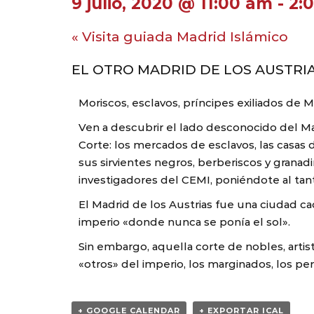
9 julio, 2020 @ 11:00 am
-
2:
«
Visita guiada Madrid Islámico
EL OTRO MADRID DE LOS AUSTRI
Moriscos, esclavos, príncipes exiliados de
Ven a descubrir el lado desconocido del Madr
Corte: los mercados de esclavos, las casas d
sus sirvientes negros, berberiscos y grana
investigadores del CEMI, poniéndote al tant
El Madrid de los Austrias fue una ciudad ca
imperio «donde nunca se ponía el sol».
Sin embargo, aquella corte de nobles, artis
«otros» del imperio, los marginados, los pe
+ GOOGLE CALENDAR
+ EXPORTAR ICAL