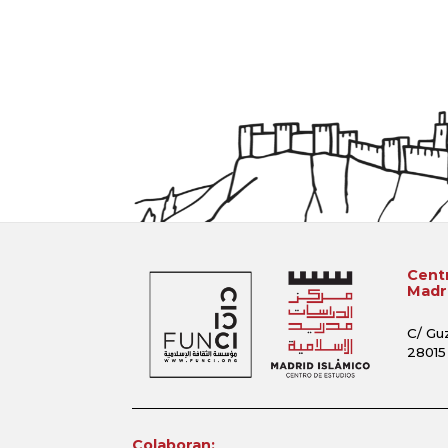
Centr
Madri
C/ Gu
28015
Colaboran: