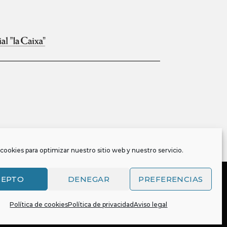
cookies para optimizar nuestro sitio web y nuestro servicio.
CEPTO
DENEGAR
PREFERENCIAS
Política de cookies
Política de privacidad
Aviso legal
, y es también titular o tiene la correspondiente
través del mismo. Todos los derechos reservados.