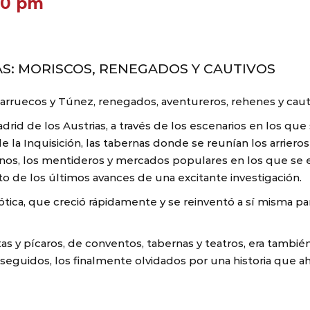
00 pm
AS: MORISCOS, RENEGADOS Y CAUTIVOS
 Marruecos y Túnez, renegados, aventureros, rehenes y cau
id de los Austrias, a través de los escenarios en los que s
e la Inquisición, las tabernas donde se reunían los arrier
dinos, los mentideros y mercados populares en los que se
o de los últimos avances de una excitante investigación.
ótica, que creció rápidamente y se reinventó a sí misma pa
tas y pícaros, de conventos, tabernas y teatros, era tambi
rseguidos, los finalmente olvidados por una historia que a