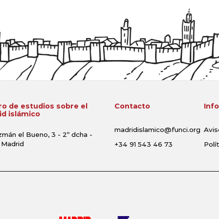
o de estudios sobre el
Contacto
Inf
d islámico
madridislamico@funci.org
Avis
zmán el Bueno, 3 - 2º dcha -
 Madrid
+34 91 543 46 73
Polí