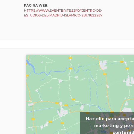
PÁGINA WEB:
HTTPS://WWW.EVENTBRITE.ES/O/CENTRO-DE-
ESTUDIOS-DEL-MADRID-ISLAMICO-28171822937
Haz clic para acept
marketing y perm
conteni