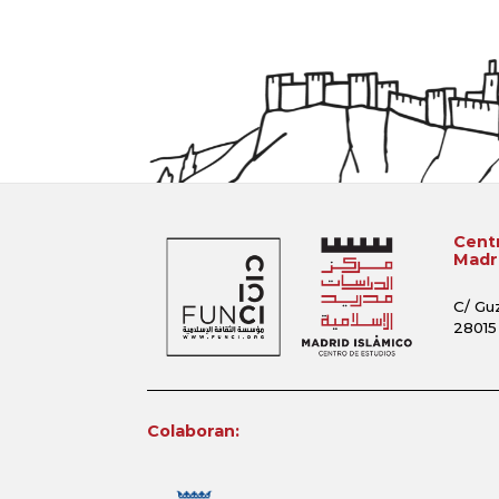
Centr
Madri
C/ Gu
28015
Colaboran: