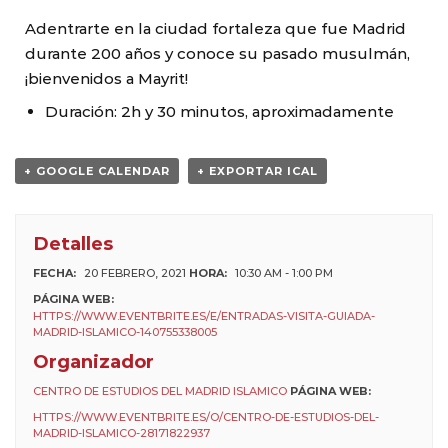
Adentrarte en la ciudad fortaleza que fue Madrid
durante 200 años y conoce su pasado musulmán,
¡bienvenidos a Mayrit!
Duración: 2h y 30 minutos, aproximadamente
+ GOOGLE CALENDAR
+ EXPORTAR ICAL
Detalles
FECHA:
20 FEBRERO, 2021
HORA:
10:30 AM - 1:00 PM
PÁGINA WEB:
HTTPS://WWW.EVENTBRITE.ES/E/ENTRADAS-VISITA-GUIADA-
MADRID-ISLAMICO-140755338005
Organizador
CENTRO DE ESTUDIOS DEL MADRID ISLAMICO
PÁGINA WEB:
HTTPS://WWW.EVENTBRITE.ES/O/CENTRO-DE-ESTUDIOS-DEL-
MADRID-ISLAMICO-28171822937