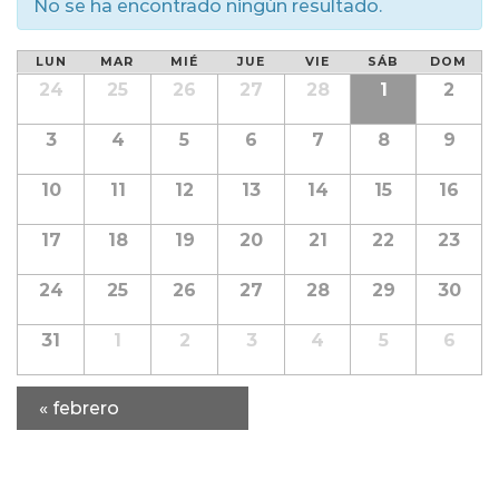
No se ha encontrado ningún resultado.
Calendario
LUN
MAR
MIÉ
JUE
VIE
SÁB
DOM
Calendario
de
24
25
26
27
28
1
2
de
Eventos
Eventos
3
4
5
6
7
8
9
10
11
12
13
14
15
16
17
18
19
20
21
22
23
24
25
26
27
28
29
30
31
1
2
3
4
5
6
«
febrero