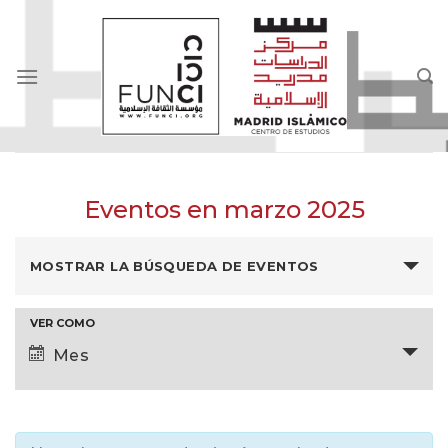
Skip
to
content
Eventos en marzo 2025
Búsqueda
MOSTRAR LA BÚSQUEDA DE EVENTOS
y
navegació
de
VER COMO
Navegación
vistas
Mes
de
de
vistas
Eventos
de
Evento