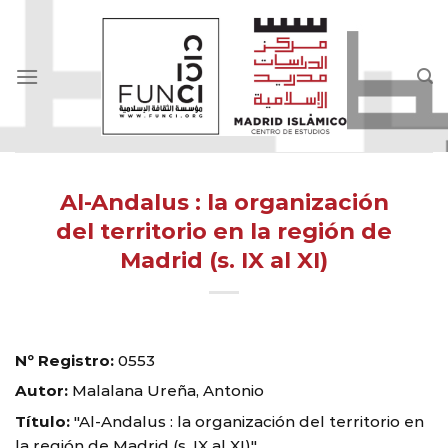
Skip
to
content
Al-Andalus : la organización
del territorio en la región de
Madrid (s. IX al XI)
Nº Registro:
0553
Autor:
Malalana Ureña, Antonio
Título:
"Al-Andalus : la organización del territorio en
la región de Madrid (s. IX al XI)"