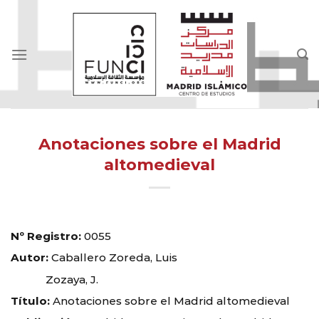
Skip
to
content
Anotaciones sobre el Madrid
altomedieval
Nº Registro:
0055
Autor:
Caballero Zoreda, Luis
Zozaya, J.
Título:
Anotaciones sobre el Madrid altomedieval