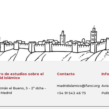
o de estudios sobre el
Contacto
Inf
d islámico
madridislamico@funci.org
Avis
zmán el Bueno, 3 - 2º dcha -
 Madrid
+34 91 543 46 73
Polí