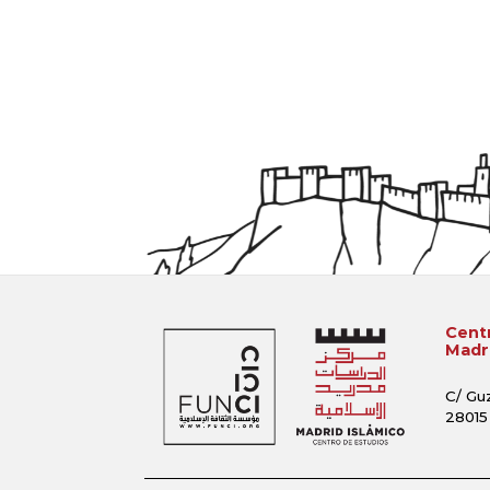
Centr
Madri
C/ Gu
28015