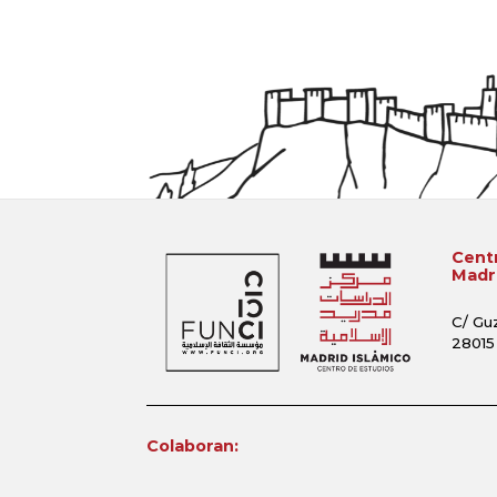
Centr
Madri
C/ Gu
28015
Colaboran: