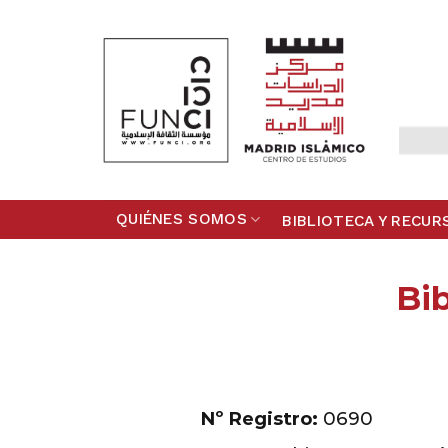
Skip
to
content
QUIÉNES SOMOS
BIBLIOTECA Y RECUR
Bib
Nº Registro:
0690