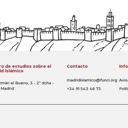
o de estudios sobre el
Contacto
Inf
d islámico
madridislamico@funci.org
Avis
zmán el Bueno, 3 - 2º dcha -
 Madrid
+34 91 543 46 73
Polí