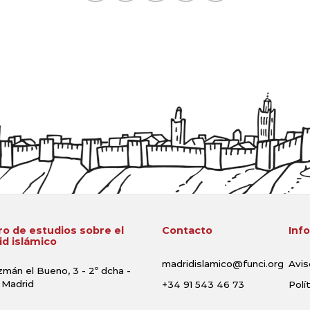
o de estudios sobre el
Contacto
Inf
d islámico
madridislamico@funci.org
Avis
zmán el Bueno, 3 - 2º dcha -
 Madrid
+34 91 543 46 73
Polí