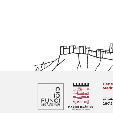
Centr
Madri
C/ Gu
28015