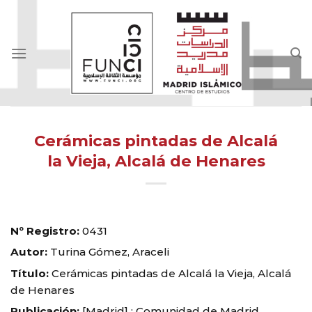
Skip
to
content
Cerámicas pintadas de Alcalá
la Vieja, Alcalá de Henares
Nº Registro:
0431
Autor:
Turina Gómez, Araceli
Título:
Cerámicas pintadas de Alcalá la Vieja, Alcalá
de Henares
Publicación:
[Madrid] : Comunidad de Madrid,