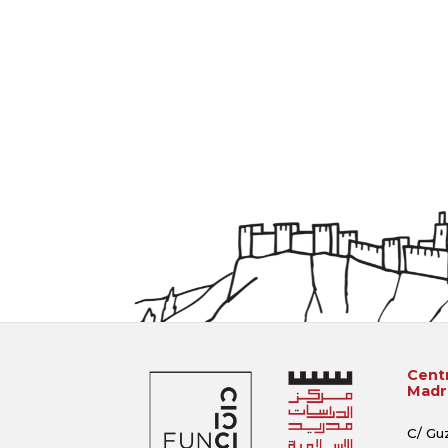
Centr
Madri
C/ Gu