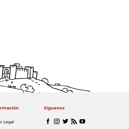
ormación
Síguenos
o Legal