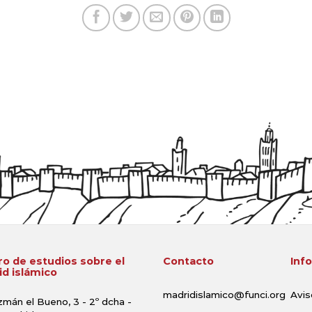
o de estudios sobre el
Contacto
Inf
d islámico
madridislamico@funci.org
Avis
zmán el Bueno, 3 - 2º dcha -