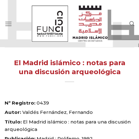
Skip
to
content
El Madrid islámico : notas para
una discusión arqueológica
Nº Registro:
0439
Autor:
Valdés Fernández, Fernando
Título:
El Madrid islámico : notas para una discusión
arqueológica
Publicación:
Madrid : Polifemo, 1992