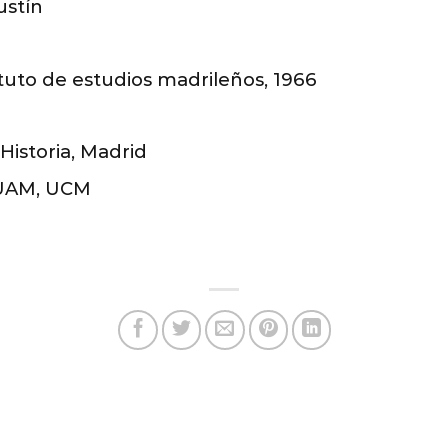
ustín
l
ituto de estudios madrileños, 1966
o
Historia, Madrid
 UAM, UCM