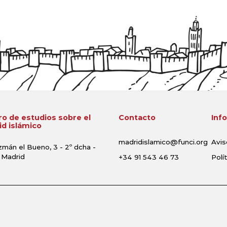
o de estudios sobre el
Contacto
Inf
d islámico
madridislamico@funci.org
Avis
zmán el Bueno, 3 - 2º dcha -
 Madrid
+34 91 543 46 73
Polí