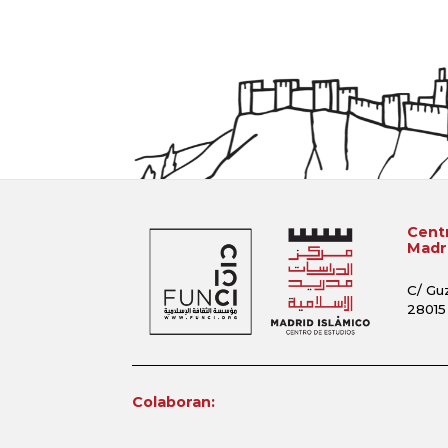
Centr
Madri
C/ Gu
28015
Colaboran: