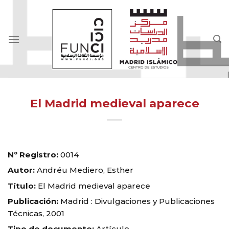
Skip
to
content
El Madrid medieval aparece
Nº Registro:
0014
Autor:
Andréu Mediero, Esther
Título:
El Madrid medieval aparece
Publicación:
Madrid : Divulgaciones y Publicaciones
Técnicas, 2001
Tipo de documento:
Artículo