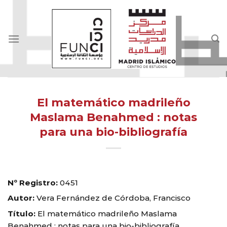
Skip
to
content
El matemático madrileño
Maslama Benahmed : notas
para una bio-bibliografía
Nº Registro:
0451
Autor:
Vera Fernández de Córdoba, Francisco
Título:
El matemático madrileño Maslama
Benahmed : notas para una bio-bibliografía