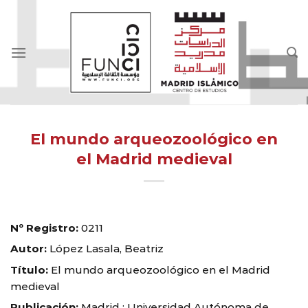
Skip
to
content
El mundo arqueozoológico en
el Madrid medieval
Nº Registro:
0211
Autor:
López Lasala, Beatriz
Título:
El mundo arqueozoológico en el Madrid
medieval
Publicación:
Madrid : Universidad Autónoma de