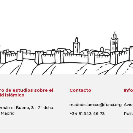
o de estudios sobre el
Contacto
Inf
d islámico
madridislamico@funci.org
Avis
zmán el Bueno, 3 - 2º dcha -
 Madrid
+34 91 543 46 73
Polí