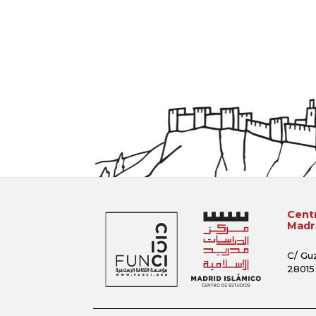
Centr
Madri
C/ Gu
28015