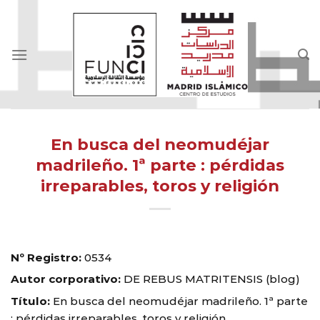
Skip
to
content
En busca del neomudéjar
madrileño. 1ª parte : pérdidas
irreparables, toros y religión
Nº Registro:
0534
Autor corporativo:
DE REBUS MATRITENSIS (blog)
Título:
En busca del neomudéjar madrileño. 1ª parte
: pérdidas irreparables, toros y religión