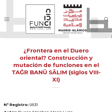
Skip
to
content
¿Frontera en el Duero
oriental? Construcción y
mutación de funciones en el
TAĠR BANŪ SĀLIM (siglos VIII-
XI)
Nº Registro:
0531