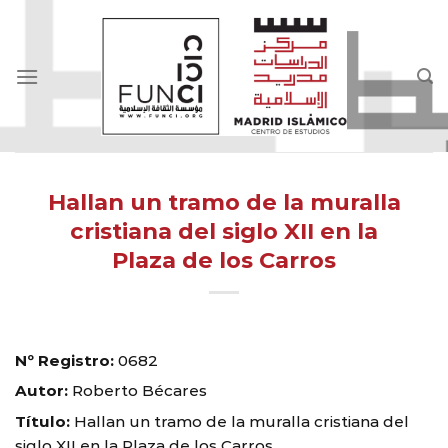
Skip
to
content
Hallan un tramo de la muralla
cristiana del siglo XII en la
Plaza de los Carros
Nº Registro:
0682
Autor:
Roberto Bécares
Título:
Hallan un tramo de la muralla cristiana del
siglo XII en la Plaza de los Carros