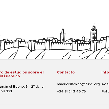
o de estudios sobre el
Contacto
Inf
d islámico
madridislamico@funci.org
Avis
zmán el Bueno, 3 - 2º dcha -
 Madrid
+34 91 543 46 73
Polí