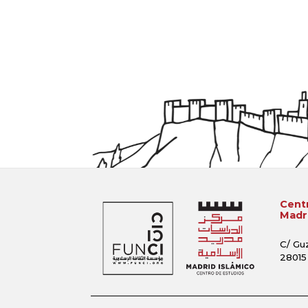
Centr
Madri
C/ Gu
28015