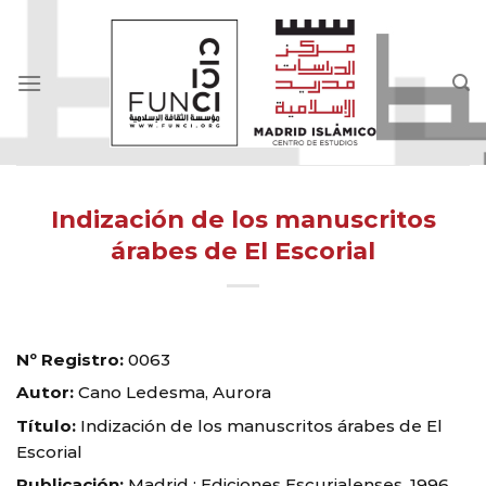
Skip
to
content
Indización de los manuscritos
árabes de El Escorial
Nº Registro:
0063
Autor:
Cano Ledesma, Aurora
Título:
Indización de los manuscritos árabes de El
Escorial
Publicación:
Madrid : Ediciones Escurialenses, 1996