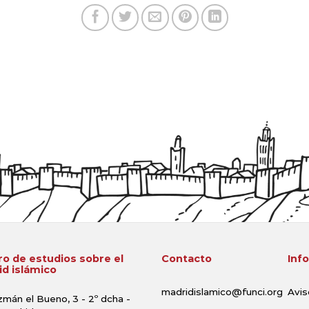
o de estudios sobre el
Contacto
Inf
d islámico
madridislamico@funci.org
Avis
zmán el Bueno, 3 - 2º dcha -