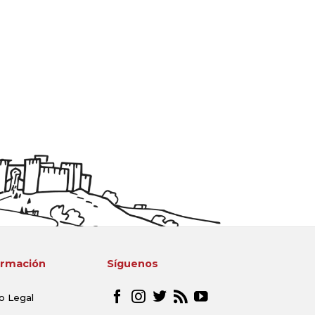
ormación
Síguenos
o Legal