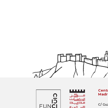
Centr
Madri
C/ Gu