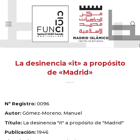
Skip
to
content
La desinencia «it» a propósito
de «Madrid»
Nº Registro:
0096
Autor:
Gómez-Moreno, Manuel
Título:
La desinencia "it" a propósito de "Madrid"
Publicación:
1946