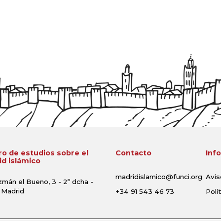
o de estudios sobre el
Contacto
Inf
d islámico
madridislamico@funci.org
Avis
zmán el Bueno, 3 - 2º dcha -
 Madrid
+34 91 543 46 73
Polí