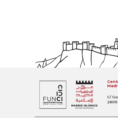
Centr
Madri
C/ Gu
28015