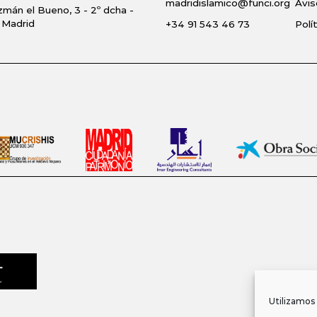
madridislamico@funci.org
Avis
zmán el Bueno, 3 - 2º dcha -
 Madrid
+34 91 543 46 73
Polí
Utilizamos 