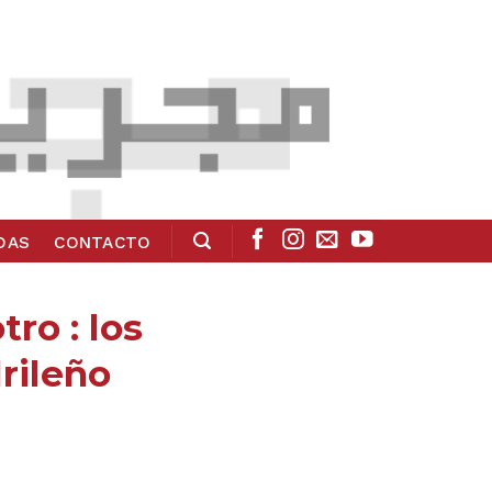
ADAS
CONTACTO
tro : los
rileño