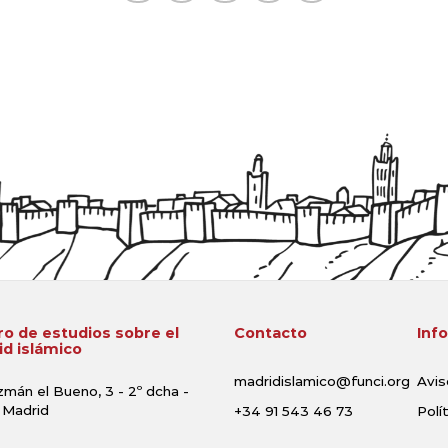
o de estudios sobre el
Contacto
Inf
d islámico
madridislamico@funci.org
Avis
zmán el Bueno, 3 - 2º dcha -
 Madrid
+34 91 543 46 73
Polí