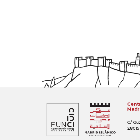
Centr
Madri
C/ Gu
28015