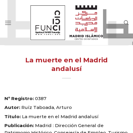
Skip
to
content
La muerte en el Madrid
andalusí
Nº Registro:
0387
Autor:
Ruíz Taboada, Arturo
Título:
La muerte en el Madrid andalusí
Publicación:
Madrid : Dirección General de
Patrimonio Histórico. Consejería de Empleo, Turismo