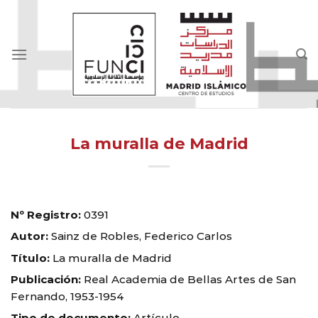
Skip
to
content
La muralla de Madrid
Nº Registro:
0391
Autor:
Sainz de Robles, Federico Carlos
Título:
La muralla de Madrid
Publicación:
Real Academia de Bellas Artes de San
Fernando, 1953-1954
Tipo de documento:
Artículo