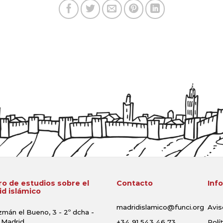
o de estudios sobre el
Contacto
Inf
d islámico
madridislamico@funci.org
Avis
zmán el Bueno, 3 - 2º dcha -
 Madrid
+34 91 543 46 73
Polí