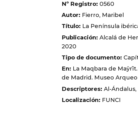
Nº Registro:
0560
Autor:
Fierro, Maribel
Título:
La Península ibéri
Publicación:
Alcalá de He
2020
Tipo de documento:
Capít
En:
La Maqbara de Maŷrīt.
de Madrid. Museo Arqueoló
Descriptores:
Al-Ándalus, 
Localización:
FUNCI