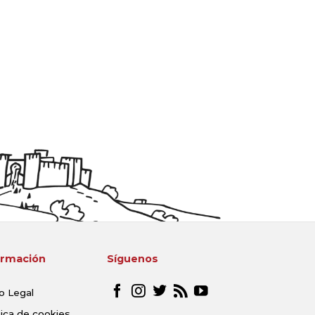
ormación
Síguenos
o Legal
tica de cookies