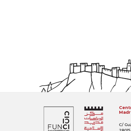
Centr
Madri
C/ Gu
28015