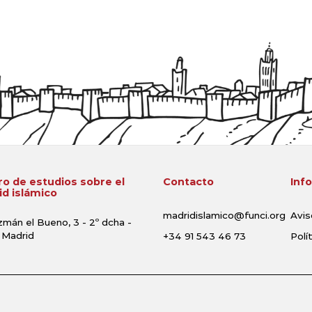
o de estudios sobre el
Contacto
Inf
d islámico
madridislamico@funci.org
Avis
zmán el Bueno, 3 - 2º dcha -
 Madrid
+34 91 543 46 73
Polí