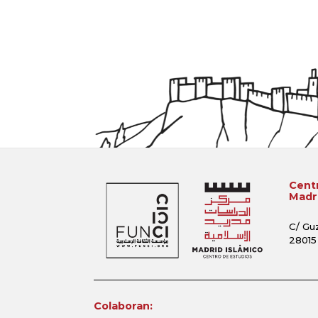
Centr
Madri
C/ Gu
28015
Colaboran: