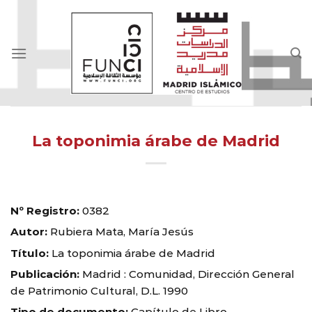
Skip
to
content
La toponimia árabe de Madrid
Nº Registro:
0382
Autor:
Rubiera Mata, María Jesús
Título:
La toponimia árabe de Madrid
Publicación:
Madrid : Comunidad, Dirección General
de Patrimonio Cultural, D.L. 1990
Tipo de documento:
Capítulo de Libro