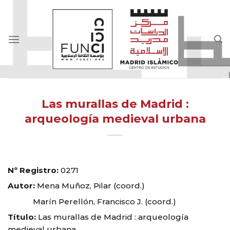
Skip
to
content
Las murallas de Madrid :
arqueología medieval urbana
Nº Registro:
0271
Autor:
Mena Muñoz, Pilar (coord.)
Marín Perellón, Francisco J. (coord.)
Título:
Las murallas de Madrid : arqueología
medieval urbana