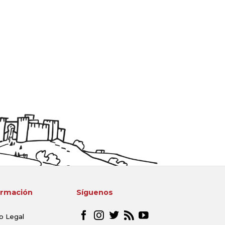
ormación
Síguenos
o Legal