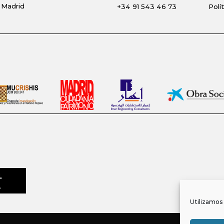
 Madrid
+34 91 543 46 73
Polí
Utilizamos 