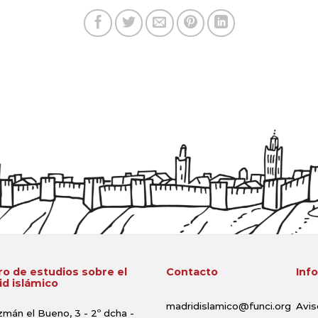
o de estudios sobre el
Contacto
Inf
d islámico
madridislamico@funci.org
Avis
zmán el Bueno, 3 - 2º dcha -