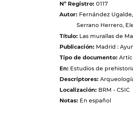
Nº Registro:
0117
Autor:
Fernández Ugalde,
Serrano Herrero, El
Título:
Las murallas de Mad
Publicación:
Madrid : Ayun
Tipo de documento:
Artíc
En:
Estudios de prehistoria
Descriptores:
Arqueología
Localización:
BRM - CSIC
Notas:
En español