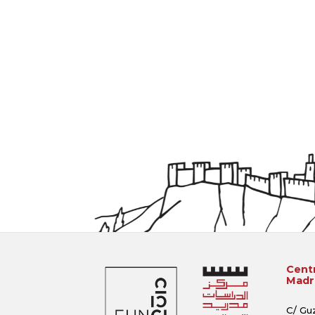
Centr
Madri
C/ Gu