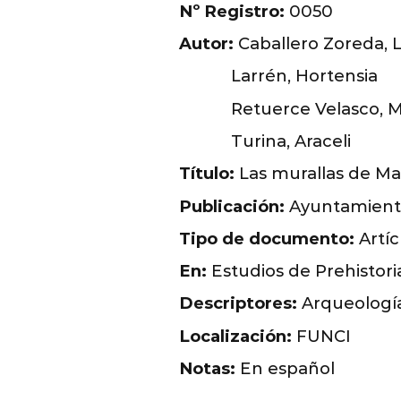
Nº Registro:
0050
Autor:
Caballero Zoreda, L
Larrén, Hortensia
Retuerce Velasco, 
Turina, Araceli
Título:
Las murallas de Mad
Publicación:
Ayuntamiento
Tipo de documento:
Artíc
En:
Estudios de Prehistori
Descriptores:
Arqueología
Localización:
FUNCI
Notas:
En español