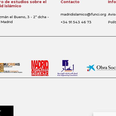
o de estudios sobre el
Contacto
Inf
d islámico
madridislamico@funci.org
Avis
zmán el Bueno, 3 - 2º dcha -
 Madrid
+34 91 543 46 73
Polí