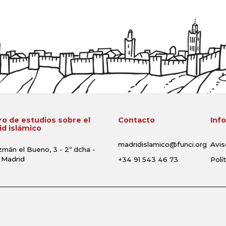
o de estudios sobre el
Contacto
Inf
d islámico
madridislamico@funci.org
Avis
zmán el Bueno, 3 - 2º dcha -
 Madrid
+34 91 543 46 73
Polí