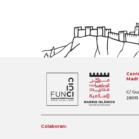
Centr
Madri
C/ Gu
28015
Colaboran: