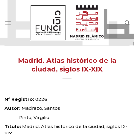
Skip
to
content
Madrid. Atlas histórico de la
ciudad, siglos IX-XIX
Nº Registro:
0226
Autor:
Madrazo, Santos
Pinto, Virgilio
Título:
Madrid. Atlas histórico de la ciudad, siglos IX-
XIX