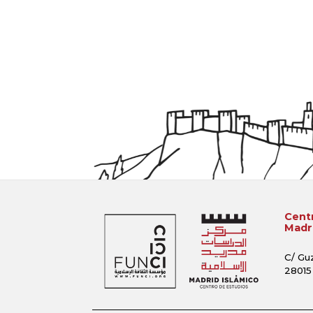
Centr
Madri
C/ Gu
28015