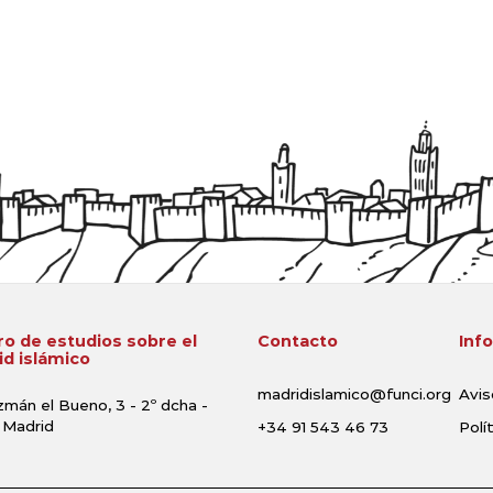
o de estudios sobre el
Contacto
Inf
d islámico
madridislamico@funci.org
Avis
zmán el Bueno, 3 - 2º dcha -
 Madrid
+34 91 543 46 73
Polí