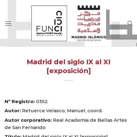
Skip
to
content
Madrid del siglo IX al XI
[exposición]
Nº Registro:
0352
Autor:
Retuerce Velasco, Manuel, coord.
Autor corporativo:
Real Academia de Bellas Artes
de San Fernando
Título:
Madrid del siglo IX al XI [exposición]