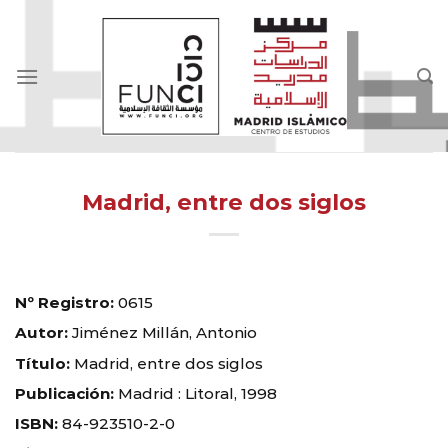
Skip
to
content
Madrid, entre dos siglos
Nº Registro:
0615
Autor:
Jiménez Millán, Antonio
Título:
Madrid, entre dos siglos
Publicación:
Madrid : Litoral, 1998
ISBN:
84-923510-2-0