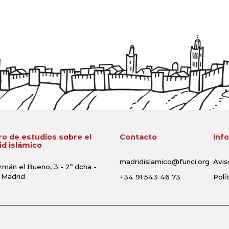
o de estudios sobre el
Contacto
Inf
d islámico
madridislamico@funci.org
Avis
zmán el Bueno, 3 - 2º dcha -
 Madrid
+34 91 543 46 73
Polí