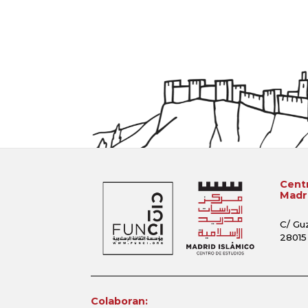
Centr
Madri
C/ Gu
28015
Colaboran: