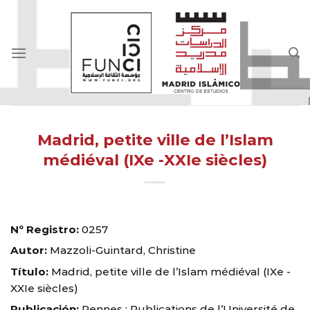
Skip
to
content
Madrid, petite ville de l’Islam
médiéval (IXe -XXIe siècles)
Nº Registro:
0257
Autor:
Mazzoli-Guintard, Christine
Título:
Madrid, petite ville de l’Islam médiéval (IXe -
XXIe siècles)
Publicación:
Rennes : Publications de l’Université de