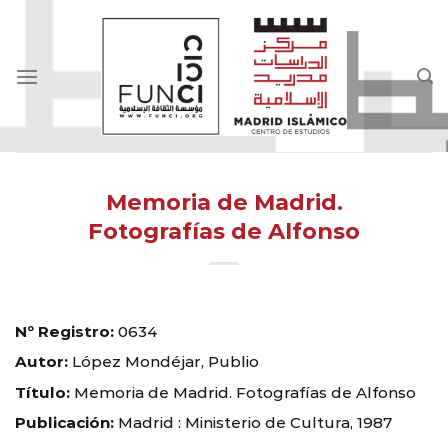
Skip
to
content
Memoria de Madrid.
Fotografías de Alfonso
Nº Registro:
0634
Autor:
López Mondéjar, Publio
Título:
Memoria de Madrid. Fotografías de Alfonso
Publicación:
Madrid : Ministerio de Cultura, 1987