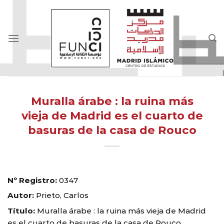
Skip
to
content
Muralla árabe : la ruina más
vieja de Madrid es el cuarto de
basuras de la casa de Rouco
Nº Registro:
0347
Autor:
Prieto, Carlos
Título:
Muralla árabe : la ruina más vieja de Madrid
es el cuarto de basuras de la casa de Rouco