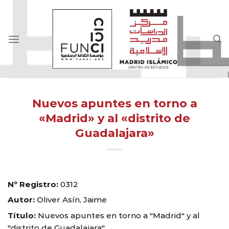
Skip
to
content
Nuevos apuntes en torno a
«Madrid» y al «distrito de
Guadalajara»
Nº Registro:
0312
Autor:
Oliver Asín, Jaime
Título:
Nuevos apuntes en torno a "Madrid" y al
"distrito de Guadalajara"