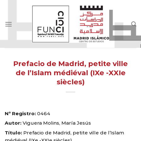
Skip
to
content
Prefacio de Madrid, petite ville
de l’Islam médiéval (IXe -XXIe
siècles)
Nº Registro:
0464
Autor:
Viguera Molins, María Jesús
Título:
Prefacio de Madrid, petite ville de l’Islam
médiéval (IXe -XXIe siècles)