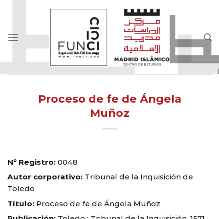
Skip
to
content
Proceso de fe de Ángela
Muñoz
Nº Registro:
0048
Autor corporativo:
Tribunal de la Inquisición de
Toledo
Título:
Proceso de fe de Ángela Muñoz
Publicación:
Toledo : Tribunal de la Inquisición, 1571